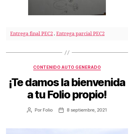
Entrega final PEC2
.
Entrega parcial PEC2
Categorías
CONTENIDO AUTO GENERADO
¡Te damos la bienvenida
a tu Folio propio!
Por
Folio
8 septiembre, 2021
Autor
Fecha
de
de
la
la
entrada
entrada