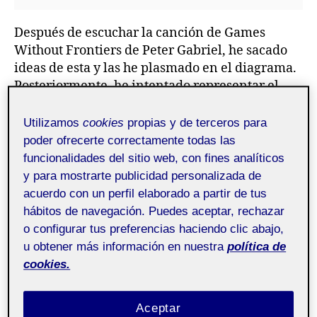
Después de escuchar la canción de Games
Without Frontiers de Peter Gabriel, he sacado
ideas de esta y las he plasmado en el diagrama.
Posteriormente, he intentado representar el
significado de la canción de una forma visual.
He puesto el foco en un jugador de cada uno de
Utilizamos
cookies
propias y de terceros para
los bandos que están siendo observados por los
poder ofrecerte correctamente todas las
presidentes de los países mientras dos militares
funcionalidades del sitio web, con fines analíticos
con metralletas apuntan a los jugadores. A su
y para mostrarte publicidad personalizada de
vez el público los aclama.
acuerdo con un perfil elaborado a partir de tus
hábitos de navegación. Puedes aceptar, rechazar
o configurar tus preferencias haciendo clic abajo,
u obtener más información en nuestra
política de
cookies.
Aceptar