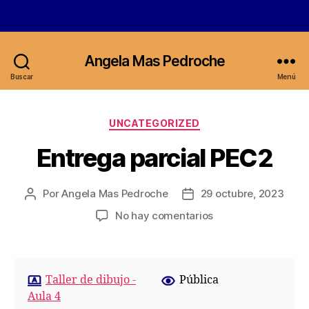
Angela Mas Pedroche
Buscar
Menú
Categorías
UNCATEGORIZED
Entrega parcial PEC2
Por
Angela Mas Pedroche
29 octubre, 2023
Autor
Fecha
de
de
en
No hay comentarios
la
la
Entrega
entrada
entrada
parcial
PEC2
Taller de dibujo -
Pública
Aula 4